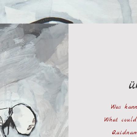
ü
Was kann
What could
Quidnam 