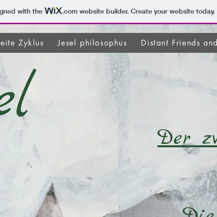
igned with the
.com
website builder. Create your website today.
eite Zyklus
Jesel philosophus
Distant Friends an
el
Der z
Die