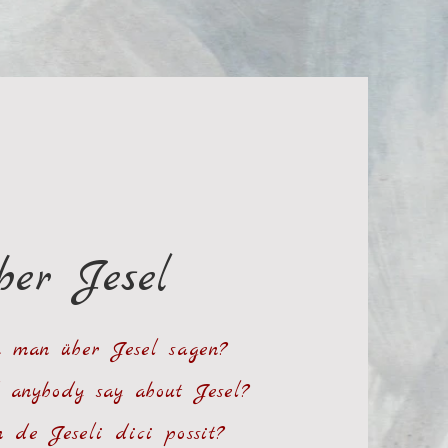
ber Jesel
 man über Jesel sagen?
 anybody say about Jesel?
de Jeseli dici possit?