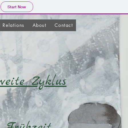
Start Now
d Relations
About
Contact
weite Zyklus
 Frühzeit